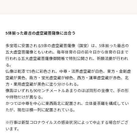
5体揃った最古の虚空蔵菩薩像に出合う
多宝塔に安置される5体の虚空蔵菩薩像（国宝）は、5体揃った最古の
五大虚空菩薩像ともいわれ、毎年体育の日の前々日から体育の日まで
行われる五大虚空蔵菩薩像御開帳で特別公開され、祈願法要が行われ
る。
仏像は乾漆で5色に彩色され、中尊・法界虚空蔵が白色、東方・金剛虚
空蔵が黄色、南方・宝光虚空蔵が緑色、西方・蓮華虚空蔵が赤色、北
方・業用虚空蔵が黒色に塗り分けられる。
像高はいずれも90センチメートルあまりのほぼ同形の坐像で、手の形
や持物だけが異なる。
かつては中尊を中心に東西南北に配置され、立体曼荼羅を構成してい
たが、現在は横一列に配置されている。
※行事は新型コロナウイルスの感染状況によって中止する場合がござ
います。