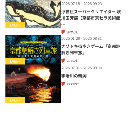
2026.07.18 - 2026.09.23
浮世絵スーパークリエイター 歌
川国芳展【京都市京セラ美術館
…
EVENT
おでかけ
2026.01.29 - 2026.08.31
ナゾトキ街歩きゲーム『京都謎
解き列車旅』
おでかけ
EVENT
2026.07.01 - 2026.09.30
宇治川の鵜飼
おでかけ
EVENT