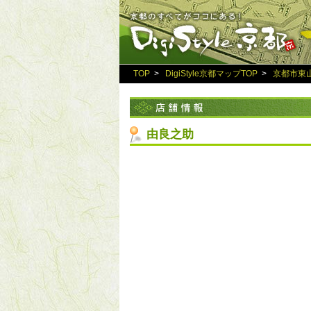
TOP
>
DigiStyle京都マップTOP
>
京都市東
由良之助