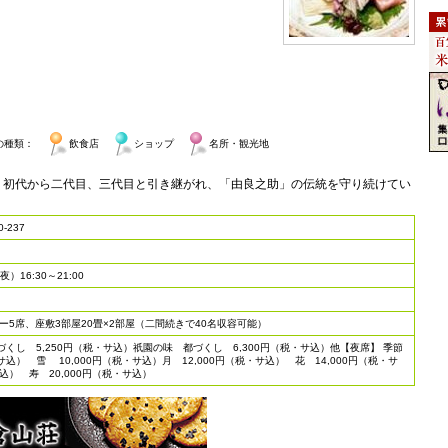
の種類：
飲食店
ショップ
名所・観光地
、初代から二代目、三代目と引き継がれ、「由良之助」の伝統を守り続けてい
-237
）16:30～21:00
ー5席、座敷3部屋20畳×2部屋（二間続きで40名収容可能）
くし 5,250円（税・サ込）祇園の味 都づくし 6,300円（税・サ込）他【夜席】 季節
サ込） 雪 10,000円（税・サ込）月 12,000円（税・サ込） 花 14,000円（税・サ
サ込） 寿 20,000円（税・サ込）