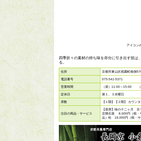
アイコン
四季折々の素材の持ち味を存分に引き出す技は
る。
住所
京都市東山区祇園町南側570
電話番号
075-541-5371
営業時間
（昼）11:00～15:00 （夜
定休日
第１、３水曜日
席数
【１階】【２階】 カウンタ
【昼席】味の十二ヶ月 京づ
注目の商品・サービス
京懐石葵 8,000円（税・
込）松 18,000円（税・