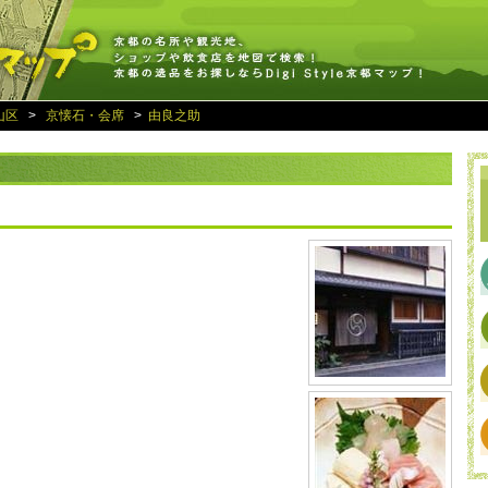
山区
>
京懐石・会席
>
由良之助