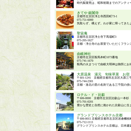
時代裂屋梵は、昭和初期までのアンティー
きてや 銀閣寺
京都市左京区浄土寺西田町73-1
075-751-6000
気取らず、構えず。わが家に帰ってきたよ
聖宙庵
京都市左京区浄土寺下馬場町3
075-205-1627
京都・浄土寺のお茶室でいただくフランス
由岐神社
京都市左京区鞍馬本町1073番地
075-741-1670
鞍馬の火まつりで由岐大明神は御所にお祀
大原温泉 湯元 旬味草菜 お宿
〒601-1241 京都府京都市左京区大原三
075-744-2301
京都・洛北の里の名刹である三千院の傍に
ロテル・ド・比叡
〒606-0000 京都市左京区比叡山一本杉
075-701-0201
豊かな歴史と自然に抱かれた比叡山に生ま
グランドプリンスホテル京都
〒606-0015 京都府京都市左京区岩倉幡枝町1
075-712-1111
グランドプリンスホテル京都は、日本建築