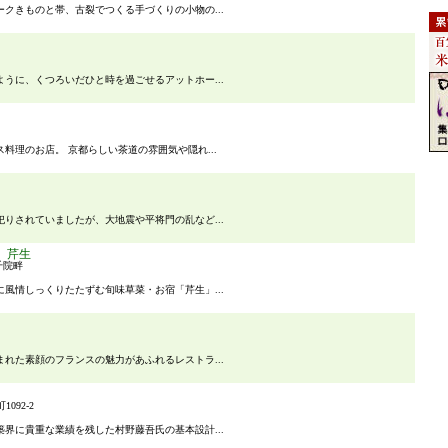
クきものと帯、古裂でつくる手づくりの小物の...
うに、くつろいだひと時を過ごせるアットホー...
料理のお店。 京都らしい茶道の雰囲気や隠れ...
りされていましたが、大地震や平将門の乱など...
 芹生
千院畔
風情しっくりたたずむ旬味草菜・お宿「芹生」...
れた素顔のフランスの魅力があふれるレストラ...
092-2
界に貴重な業績を残した村野藤吾氏の基本設計...