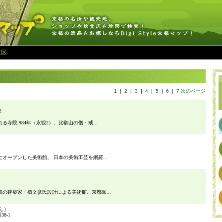
京区
1
|
2
|
3
|
4
|
5
|
6
|
7
次のページ
2
寺院 984年（永観2）、比叡山の僧・戒...
オープンした美術館。 日本の美術工芸を網羅...
の建築家・槙文彦氏設計による美術館。京都派...
ん）
8-1