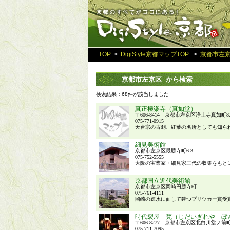
TOP
>
DigiStyle京都マップTOP
>
京都市左
京都市左京区 から検索
検索結果：68件が該当しました
真正極楽寺（真如堂）
〒606-8414 京都市左京区浄土寺真如町8
075-771-0915
天台宗の古刹、紅葉の名所としても知られる
細見美術館
京都市左京区最勝寺町6-3
075-752-5555
大阪の実業家・細見家三代の収集をもとに
京都国立近代美術館
京都市左京区岡崎円勝寺町
075-761-4111
岡崎の疎水に面して建つプリツカー賞受賞
時代裂屋 梵（じだいぎれや ぼ
〒606-8277 京都市左京区北白川堂ノ前町3
075-711-7095