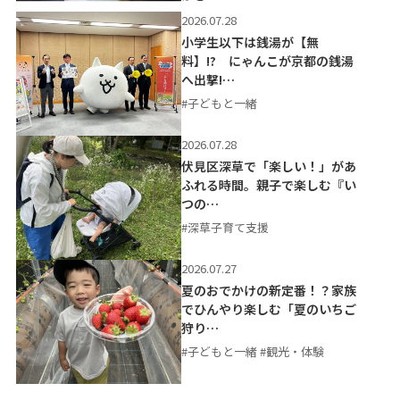
2026.07.28
小学生以下は銭湯が【無
料】!? にゃんこが京都の銭湯
へ出撃!…
#子どもと一緒
2026.07.28
伏見区深草で「楽しい！」があ
ふれる時間。親子で楽しむ『い
つの…
#深草子育て支援
2026.07.27
夏のおでかけの新定番！？家族
でひんやり楽しむ「夏のいちご
狩り…
#子どもと一緒 #観光・体験