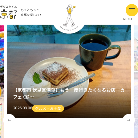
もっともっと
京都を楽しむ！
MENU
【京都市 伏見区深草】もう一度行きたくなるお店［カ
フェ CØ…
2026.08.06
グルメ・お土産