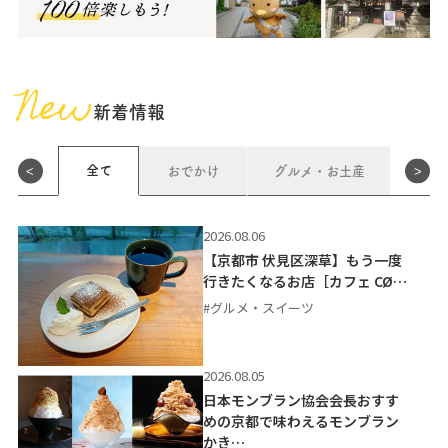
New
新着情報
全て
<
おでかけ
グルメ・お土産
>
参加
2026.08.06
【京都市 伏見区深草】もう一度
行きたくなるお店［カフェ CØ…
#グルメ・スイーツ
2026.08.05
日本モンブラン協会会長おすす
めの京都で味わえるモンブラン
かき…